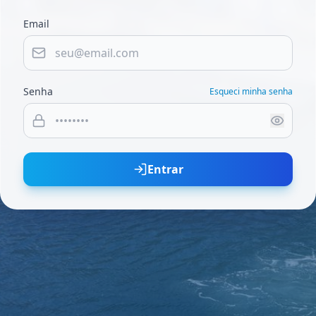
Email
Senha
Esqueci minha senha
Entrar