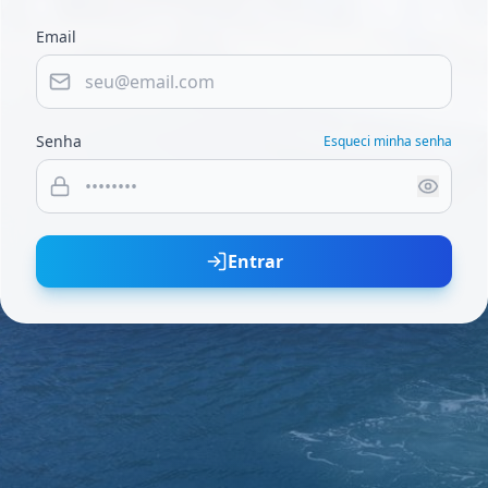
Email
Senha
Esqueci minha senha
Entrar