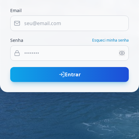
Email
Senha
Esqueci minha senha
Entrar