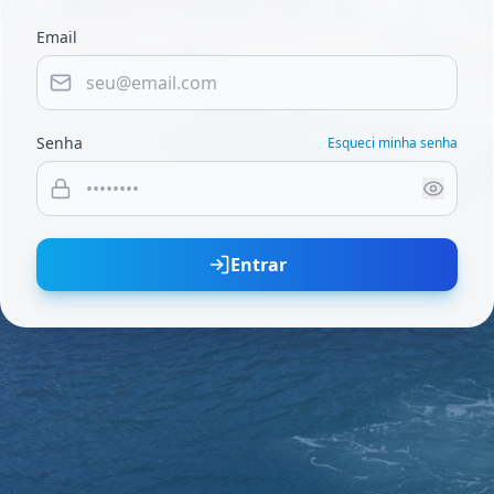
Email
Senha
Esqueci minha senha
Entrar