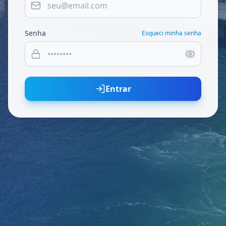
Senha
Esqueci minha senha
Entrar